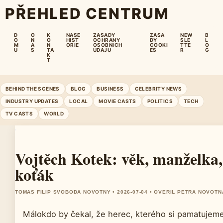
PŘEHLED CENTRUM
D
O
K
NASE
ZASADY
ZASA
NEW
B
O
N
O
HIST
OCHRANY
DY
SLE
L
M
A
N
ORIE
OSOBNICH
COOKI
TTE
O
U
S
TA
UDAJU
ES
R
G
K
T
BEHIND THE SCENES
BLOG
BUSINESS
CELEBRITY NEWS
INDUSTRY UPDATES
LOCAL
MOVIE CASTS
POLITICS
TECH
TV CASTS
WORLD
Vojtěch Kotek: věk, manželka
koťák
TOMAS FILIP SVOBODA NOVOTNY • 2026-07-04 • OVERIL PETRA NOVOTN
Málokdo by čekal, že herec, kterého si pamatujeme