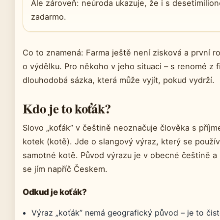
Ale zároveň: neúroda ukazuje, že i s desetimilio
zadarmo.
Co to znamená: Farma ještě není zisková a první ro
o výdělku. Pro někoho v jeho situaci – s renomé z f
dlouhodobá sázka, která může vyjít, pokud vydrží.
Kdo je to koťák?
Slovo „koťák” v češtině neoznačuje člověka s příjm
kotek (kotě). Jde o slangový výraz, který se použí
samotné kotě. Původ výrazu je v obecné češtině a 
se jím napříč Českem.
Odkud je koťák?
Výraz „koťák” nemá geografický původ – je to čist