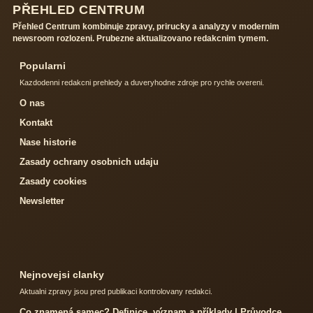
PŘEHLED CENTRUM
Přehled Centrum kombinuje zpravy, prirucky a analyzy v modernim
newsroom rozlozeni. Prubezne aktualizovano redakcnim tymem.
Popularni
Kazdodenni redakcni prehledy a duveryhodne zdroje pro rychle overeni.
O nas
Kontakt
Nase historie
Zasady ochrany osobnich udaju
Zasady cookies
Newsletter
Nejnovejsi clanky
Aktualni zpravy jsou pred publikaci kontrolovany redakci.
Co znamená samec? Definice, význam a příklady | Průvodce