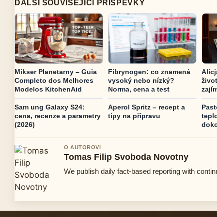
DALSI SOUVISEJICI PRISPEVKY
Mikser Planetarny – Guia
Fibrynogen: co znamená
Alic
Completo dos Melhores
vysoký nebo nízký?
živo
Modelos KitchenAid
Norma, cena a test
zají
Sam ung Galaxy S24:
Aperol Spritz – recept a
Past
cena, recenze a parametry
tipy na přípravu
tepl
(2026)
doko
O AUTOROVI
Tomas Filip Svoboda Novotny
We publish daily fact-based reporting with contin