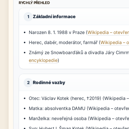
RYCHLÝ PŘEHLED
Základní informace
1
Narozen 8. 1. 1988 v Praze (
Wikipedia – otevře
Herec, dabér, moderátor, farmář (
Wikipedia – 
Známý ze Snowboarďáků a divadla Járy Cimrm
encyklopedie
)
Rodinné vazby
2
Otec: Václav Kotek (herec, †2019) (Wikipedia 
Matka: absolventka DAMU (Wikipedia – otevře
Manželka: neveřejná osoba (Wikipedia – otevř
Syn: Hubert I. Šman Kotek (Wikipedia – otevře