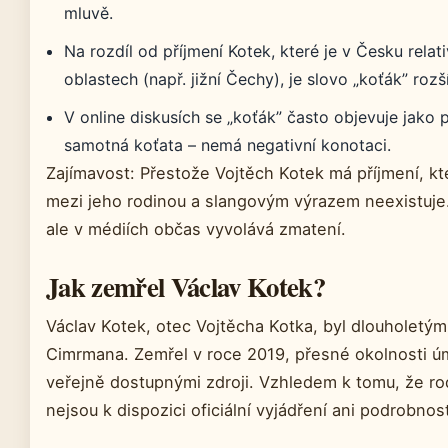
mluvě.
Na rozdíl od příjmení Kotek, které je v Česku rel
oblastech (např. jižní Čechy), je slovo „koťák” rozš
V online diskusích se „koťák” často objevuje jako
samotná koťata – nemá negativní konotaci.
Zajímavost: Přestože Vojtěch Kotek má příjmení, k
mezi jeho rodinou a slangovým výrazem neexistuje.
ale v médiích občas vyvolává zmatení.
Jak zemřel Václav Kotek?
Václav Kotek, otec Vojtěcha Kotka, byl dlouholet
Cimrmana. Zemřel v roce 2019, přesné okolnosti ú
veřejně dostupnými zdroji. Vzhledem k tomu, že ro
nejsou k dispozici oficiální vyjádření ani podrobnost