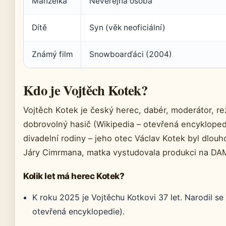
Manželka
Neveřejná osoba
Dítě
Syn (věk neoficiální)
Známý film
Snowboarďáci (2004)
Kdo je Vojtěch Kotek?
Vojtěch Kotek je český herec, dabér, moderátor, rež
dobrovolný hasič (Wikipedia – otevřená encyklopedi
divadelní rodiny – jeho otec Václav Kotek byl dlo
Járy Cimrmana, matka vystudovala produkci na DAM
Kolik let má herec Kotek?
K roku 2025 je Vojtěchu Kotkovi 37 let. Narodil se
otevřená encyklopedie).