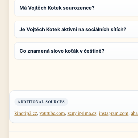
Má Vojtěch Kotek sourozence?
Je Vojtěch Kotek aktivní na sociálních sítích?
Co znamená slovo koťák v češtině?
ADDITIONAL SOURCES
kinotip2.cz
,
youtube.com
,
zeny.iprima.cz
,
instagram.com
,
aha