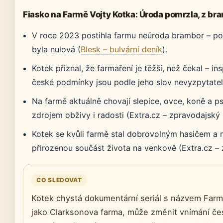
Fiasko na Farmě Vojty Kotka: Úroda pomrzla, z br
V roce 2023 postihla farmu neúroda brambor – po
byla nulová (
Blesk – bulvární deník
).
Kotek přiznal, že farmaření je těžší, než čekal – in
české podmínky jsou podle jeho slov nevyzpytatelně
Na farmě aktuálně chovají slepice, ovce, koně a ps
zdrojem obživy i radosti (Extra.cz – zpravodajský 
Kotek se kvůli farmě stal dobrovolným hasičem a
přirozenou součást života na venkově (Extra.cz – 
CO SLEDOVAT
Kotek chystá dokumentární seriál s názvem Farm
jako Clarksonova farma, může změnit vnímání čes