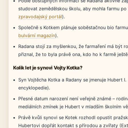
Podle dostupných informací se Radana aktivně zap
studovat zemědělskou školu, aby mohla farmu po o
zpravodajský portál
).
Společně s Kotkem plánuje soběstačnou bio farmu, k
bulvární magazín
).
Radana stojí za myšlenkou, že farmaření má být r
přiznal, že to byla právě ona, kdo ho k farmě ještě 
Kolik let je synovi Vojty Kotka?
Syn Vojtěcha Kotka a Radany se jmenuje Hubert I.
encyklopedie).
Přesné datum narození není veřejně známé – rodina
mediálních zmínek je Hubert v mladším školním vě
Právě kvůli synovi se Kotek rozhodl opustit pražsk
Hubertovi dopřát kontakt s přírodou a zvířaty (Ext