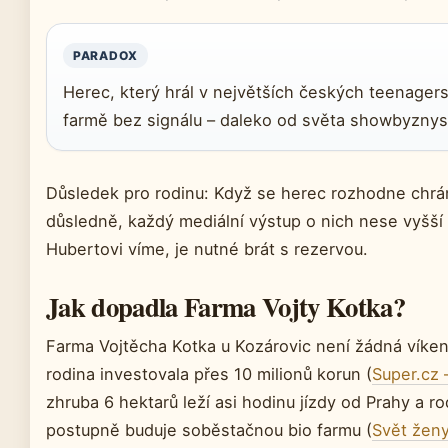
PARADOX
Herec, který hrál v největších českých teenager
farmě bez signálu – daleko od světa showbyznysu,
Důsledek pro rodinu: Když se herec rozhodne chrán
důsledně, každý mediální výstup o nich nese vyšší r
Hubertovi víme, je nutné brát s rezervou.
Jak dopadla Farma Vojty Kotka?
Farma Vojtěcha Kotka u Kozárovic není žádná víken
rodina investovala přes 10 milionů korun (
Super.cz 
zhruba 6 hektarů leží asi hodinu jízdy od Prahy a r
postupně buduje soběstačnou bio farmu (
Svět ženy