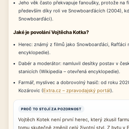
Jeho věk často překvapuje fanoušky, protože na 
především díky roli ve Snowboarďácích (2004), kd
Snowboarďáci).
Jaké je povolání Vojtěcha Kotka?
Herec: známý z filmů jako Snowboarďáci, Rafťáci n
encyklopedie).
Dabér a moderátor: namluvil desítky postav v če
stanicích (Wikipedia – otevřená encyklopedie).
Farmář, myslivec a dobrovolný hasič: od roku 202
Kozárovic (
Extra.cz – zpravodajský portál
).
PROČ TO STOJÍ ZA POZORNOST
Vojtěch Kotek není první herec, který zkusil farma
tomu skutečně změnil celý životní styl. Z bytu v 