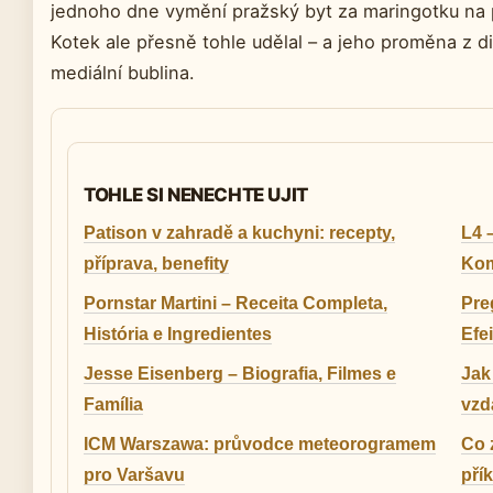
jednoho dne vymění pražský byt za maringotku na po
Kotek ale přesně tohle udělal – a jeho proměna z d
mediální bublina.
TOHLE SI NENECHTE UJIT
Patison v zahradě a kuchyni: recepty,
L4 –
příprava, benefity
Kom
Pornstar Martini – Receita Completa,
Pre
História e Ingredientes
Efe
Jesse Eisenberg – Biografia, Filmes e
Jak
Família
vzd
ICM Warszawa: průvodce meteorogramem
Co 
pro Varšavu
pří