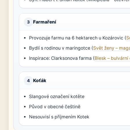
Farmaření
3
Provozuje farmu na 6 hektarech u Kozárovic (
S
Bydlí s rodinou v maringotce (
Svět ženy – maga
Inspirace: Clarksonova farma (
Blesk – bulvární
Koťák
4
Slangové označení kotěte
Původ v obecné češtině
Nesouvisí s příjmením Kotek