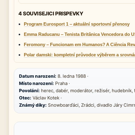
4 SOUVISEJICI PRISPEVKY
Program Eurosport 1 – aktuální sportovní přenosy
Emma Raducanu – Tenista Britânica Vencedora do 
Feromony – Funcionam em Humanos? A Ciência Rev
Polar damski: kompletní průvodce výběrem a srovn
Datum narození:
8. ledna 1988 ·
Místo narození:
Praha ·
Povolání:
herec, dabér, moderátor, režisér, hudebník, 
Otec:
Václav Kotek ·
Známý díky:
Snowboarďáci, Zrádci, divadlo Járy Cim