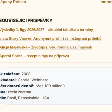
zápasy Polska
money
SOUVISEJICI PRISPEVKY
Výsledky 1. ligy 2026/2027 – aktuální tabulka a termíny
Insta Story Viewer: Anonymní prohlížeč Instagram příběhů
Alicja Majewska – životopis, věk, rodina a zajímavosti
Aperol Spritz – recept a tipy na přípravu
k založení:
2008 ·
kladatel:
Gabriel Weinberg ·
čet dotazů denně:
přes 100 milionů ·
ena:
zcela zdarma ·
dlo:
Paoli, Pensylvánie, USA