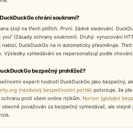
rie.
 DuckDuckGo chrání soukromí?
ana stojí na třech pilířích. První: žádné sledování. DuckD
k you“ (Zásady ochrany soukromí). Druhý: vynucování HT
i nabízí, DuckDuckGo na ni automaticky přesměruje. Třetí:
n. Výsledky vyhledávání se nepersonalizují podle chování
DuckDuckGo bezpečný prohlížeč?
ečnostní experti hodnotí DuckDuckGo jako bezpečný, al
rity.org (nezávislý bezpečnostní portál)
potvrzuje, že jde 
 ochranu proti všem online rizikům.
Norton (globální bez
e obecně považován za bezpečný vyhledávač, ale stejně j
izik.