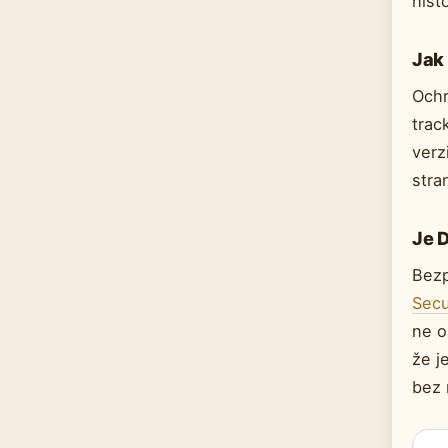
histo
Jak
Ochr
trac
verz
stra
Je 
Bezp
Secu
ne o
že j
bez r