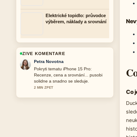
Elektrické topidlo: průvodce
Nev
výběrem, náklady a srovnání
ZIVE KOMENTARE
Jakub Dvorak
Co
Vyborna verifikace kolem Co znamená
samec? Definice, význam a příklady....
Vic redakci by melo psat timto stylem.
4 MIN ZPET
Co 
Duck
sled
neuk
hist