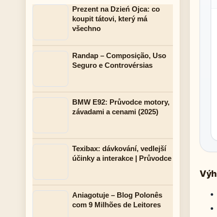
Prezent na Dzień Ojca: co
koupit tátovi, který má
všechno
Randap – Composição, Uso
Seguro e Controvérsias
BMW E92: Průvodce motory,
závadami a cenami (2025)
Texibax: dávkování, vedlejší
účinky a interakce | Průvodce
Výh
Aniagotuje – Blog Polonês
com 9 Milhões de Leitores