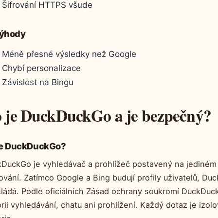
Šifrování HTTPS všude
ýhody
Méně přesné výsledky než Google
Chybí personalizace
Závislost na Bingu
 je DuckDuckGo a je bezpečný?
je DuckDuckGo?
DuckGo je vyhledávač a prohlížeč postavený na jediném 
ování. Zatímco Google a Bing budují profily uživatelů, Du
ládá. Podle oficiálních Zásad ochrany soukromí DuckDu
orii vyhledávání, chatu ani prohlížení. Každý dotaz je izo