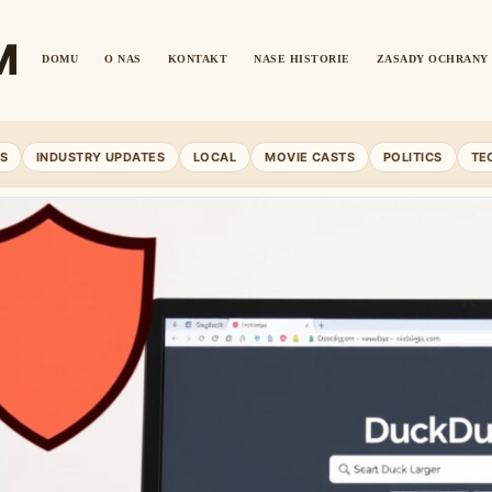
M
DOMU
O NAS
KONTAKT
NASE HISTORIE
ZASADY OCHRANY 
S
INDUSTRY UPDATES
LOCAL
MOVIE CASTS
POLITICS
TE