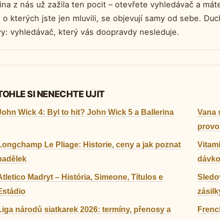
ina z nás už zažila ten pocit – otevřete vyhledávač a má
, o kterých jste jen mluvili, se objevují samy od sebe. D
y: vyhledávač, který vás doopravdy nesleduje.
TOHLE SI NENECHTE UJIT
John Wick 4: Byl to hit? John Wick 5 a Ballerina
Vana 
provo
Longchamp Le Pliage: Historie, ceny a jak poznat
Vitamí
padělek
dávko
Atletico Madryt – História, Simeone, Títulos e
Sledo
Estádio
zásilk
Liga národů siatkarek 2026: termíny, přenosy a
French