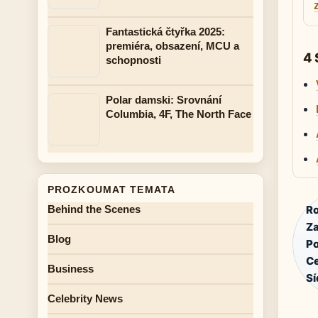
Fantastická čtyřka 2025:
premiéra, obsazení, MCU a
4 
schopnosti
Polar damski: Srovnání
Columbia, 4F, The North Face
PROZKOUMAT TEMATA
Behind the Scenes
Ro
Za
Blog
Po
C
Business
Sí
Celebrity News