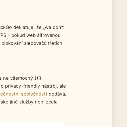
uckGo deklaruje, že „we don’t
TPS – pokud web šifrovanou
 blokování sledovačů třetích
.
e ne všemocný štít.
o privacy-friendly nástroj, ale
pečnostní společnost)
dodává,
ako jiné služby není zcela