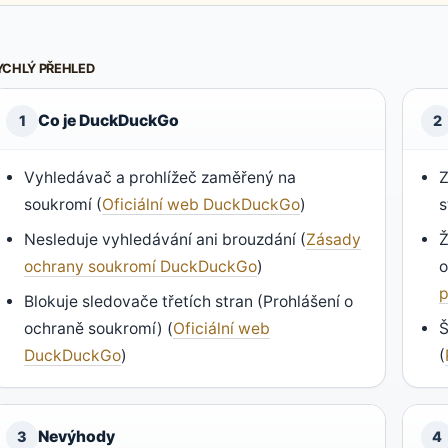
YCHLÝ PŘEHLED
Co je DuckDuckGo
1
2
Vyhledávač a prohlížeč zaměřený na
Z
soukromí (
Oficiální web DuckDuckGo
)
s
Nesleduje vyhledávání ani brouzdání (
Zásady
Ž
ochrany soukromí DuckDuckGo
)
o
Blokuje sledovače třetích stran (Prohlášení o
ochraně soukromí) (
Oficiální web
Š
DuckDuckGo
)
(
Nevýhody
3
4