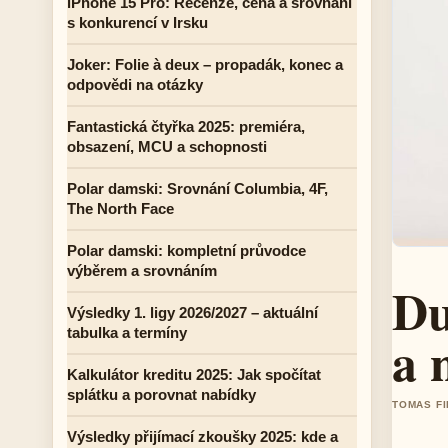
iPhone 15 Pro: Recenze, cena a srovnání
s konkurencí v Irsku
Joker: Folie à deux – propadák, konec a
odpovědi na otázky
Fantastická čtyřka 2025: premiéra,
obsazení, MCU a schopnosti
Polar damski: Srovnání Columbia, 4F,
The North Face
Polar damski: kompletní průvodce
výběrem a srovnáním
Du
Výsledky 1. ligy 2026/2027 – aktuální
tabulka a termíny
a 
Kalkulátor kreditu 2025: Jak spočítat
splátku a porovnat nabídky
TOMAS FI
Výsledky přijímací zkoušky 2025: kde a