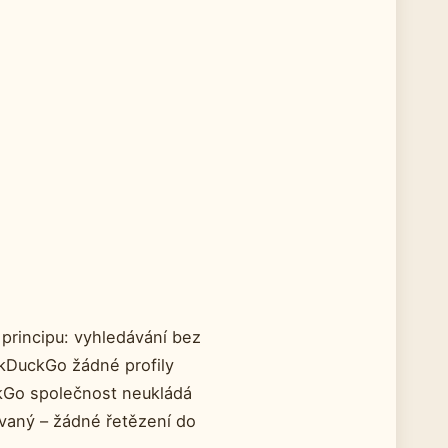
principu: vyhledávání bez
ckDuckGo žádné profily
ckGo společnost neukládá
lovaný – žádné řetězení do