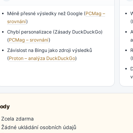
Méně přesné výsledky než Google (
PCMag –
srovnání
)
Chybí personalizace (Zásady DuckDuckGo)
A
(
PCMag – srovnání
)
a
Závislost na Bingu jako zdroji výsledků
R
(
Proton – analýza DuckDuckGo
)
(
D
v
ody
Zcela zdarma
Žádné ukládání osobních údajů