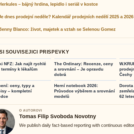
Herkules – bájný hrdina, lepidlo i seriál v kostce
Je dnes prodejní neděle? Kalendář prodejních nedělí 2025 a 2026
Benny Blanco: život, majetek a vztah se Selenou Gomez
SI SOUVISEJICI PRISPEVKY
ki NFZ: Jak najít rychlé
The Ordinary: Recenze, ceny
W.KRUK
 termíny k lékařům
a srovnání – Je opravdu
prodej
dobrá
Čechy
ení: ceny, typy a
Herní notebook 2026:
Dorota
isy – kompletní
Průvodce výběrem a srovnání
zemřel
odce
modelů
62 lete
O AUTOROVI
Tomas Filip Svoboda Novotny
We publish daily fact-based reporting with continuous editor