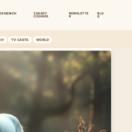
OSOBNICH
ZASADY
NEWSLETTE
BLO
COOKIES
R
G
CH
TV CASTS
WORLD