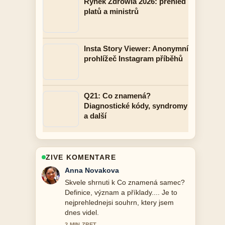
Rynek Zdrowia 2026: přehled
platů a ministrů
Insta Story Viewer: Anonymní
prohlížeč Instagram příběhů
Q21: Co znamená?
Diagnostické kódy, syndromy
a další
ZIVE KOMENTARE
Tomas Svoboda
Sleduji Význam slova muž: Biologie,
původ a gramatika... pozorne a ocehuji
vyvazeny ton.
4 MIN ZPET