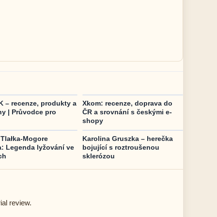
 – recenze, produkty a
Xkom: recenze, doprava do
ny | Průvodce pro
ČR a srovnání s českými e-
shopy
 Tlałka-Mogore
Karolina Gruszka – herečka
a: Legenda lyžování ve
bojující s roztroušenou
ch
sklerózou
ial review.