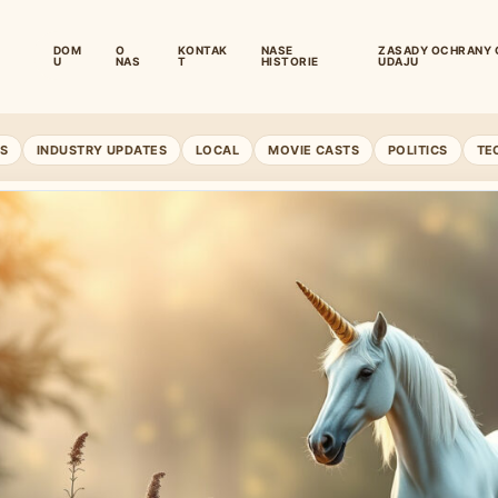
DOM
O
KONTAK
NASE
ZASADY OCHRANY 
U
NAS
T
HISTORIE
UDAJU
S
INDUSTRY UPDATES
LOCAL
MOVIE CASTS
POLITICS
TE