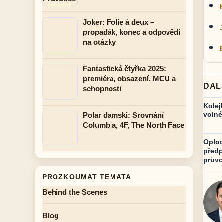
Joker: Folie à deux –
propadák, konec a odpovědi
na otázky
Fantastická čtyřka 2025:
premiéra, obsazení, MCU a
DAL
schopnosti
Kolej
volné
Polar damski: Srovnání
Columbia, 4F, The North Face
Oploc
předp
prův
PROZKOUMAT TEMATA
Behind the Scenes
Blog