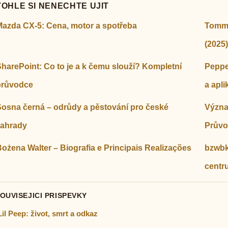
TOHLE SI NENECHTE UJIT
Mazda CX-5: Cena, motor a spotřeba
Tommy
(2025)
harePoint: Co to je a k čemu slouží? Kompletní
Peppe
průvodce
a apli
Sosna černá – odrůdy a pěstování pro české
Význa
zahrady
Prův
ożena Walter – Biografia e Principais Realizações
bzwbk2
centr
SOUVISEJICI PRISPEVKY
Lil Peep: život, smrt a odkaz