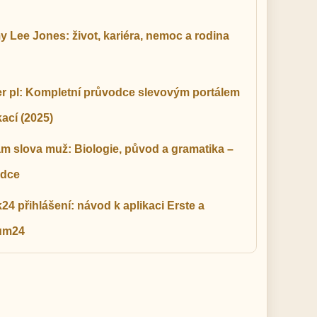
 Lee Jones: život, kariéra, nemoc a rodina
r pl: Kompletní průvodce slevovým portálem
kací (2025)
m slova muž: Biologie, původ a gramatika –
odce
4 přihlášení: návod k aplikaci Erste a
um24