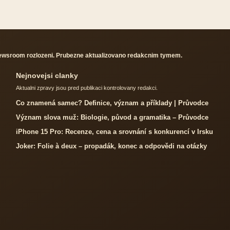
newsroom rozlozeni. Prubezne aktualizovano redakcnim tymem.
Nejnovejsi clanky
Aktualni zpravy jsou pred publikaci kontrolovany redakci.
Co znamená samec? Definice, význam a příklady | Průvodce
Význam slova muž: Biologie, původ a gramatika – Průvodce
iPhone 15 Pro: Recenze, cena a srovnání s konkurencí v Irsku
Joker: Folie à deux – propadák, konec a odpovědi na otázky