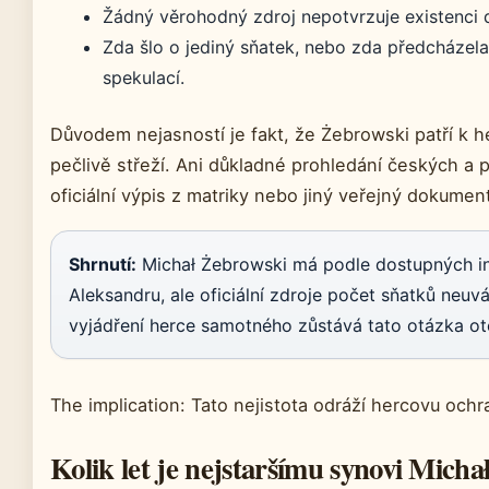
Žádný věrohodný zdroj nepotvrzuje existenci 
Zda šlo o jediný sňatek, nebo zda předcházela 
spekulací.
Důvodem nejasností je fakt, že Żebrowski patří k h
pečlivě střeží. Ani důkladné prohledání českých a 
oficiální výpis z matriky nebo jiný veřejný dokumen
Shrnutí:
Michał Żebrowski má podle dostupných i
Aleksandru, ale oficiální zdroje počet sňatků neuv
vyjádření herce samotného zůstává tato otázka ot
The implication: Tato nejistota odráží hercovu och
Kolik let je nejstaršímu synovi Mich