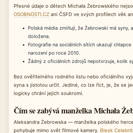
Přesné údaje o dětech Michała Żebrowského nejso
OSOBNOSTI.CZ
ani ČSFD ve svých profilech věk an
Polská média zmiňují, že Żebrowski má syny, a
doložena.
Fotografie na sociálních sítích ukazují chlapc
narození po roce 2010.
Žádný z oficiálních zdrojů nepotvrzuje, kolik s
Bez ověřitelného rodného listu nebo oficiálního vyj
syna s jistotou určit. Jediné, co lze říct, je, že se j
logicky chrání jejich soukromí.
Čím se zabývá manželka Michała Że
Aleksandra Żebrowska — manželka polského herc
pohybuje mimo svět filmové kamery.
Blesk Celebri