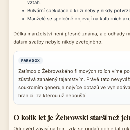
vztah.
Bulvární spekulace o krizi nebyly nikdy potvr
Manželé se společně objevují na kulturních akcí
Délka manželství není přesně známa, ale odhady mlu
datum svatby nebylo nikdy zveřejněno.
PARADOX
Zatímco o Żebrowského filmových rolích víme po
zůstává zahalený tajemstvím. Právě tato nevyváž
soukromím generuje nejvíce dotazů ve vyhledávač
hranici, za kterou už nepouští.
O kolik let je Żebrowski starší než j
Odpověď závisí na tom, zda se podaří dohledat ro