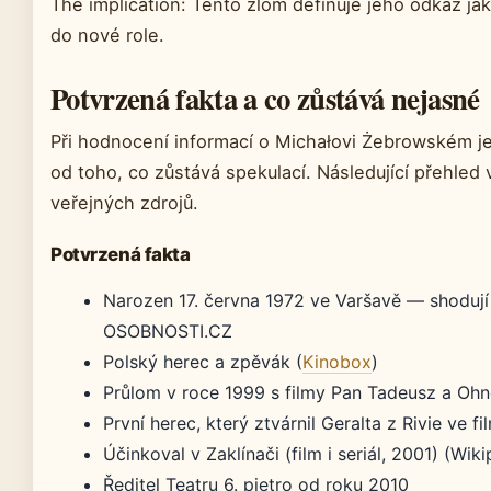
The implication: Tento zlom definuje jeho odkaz jak
do nové role.
Potvrzená fakta a co zůstává nejasné
Při hodnocení informací o Michałovi Żebrowském je 
od toho, co zůstává spekulací. Následující přehled
veřejných zdrojů.
Potvrzená fakta
Narozen 17. června 1972 ve Varšavě — shoduj
OSOBNOSTI.CZ
Polský herec a zpěvák (
Kinobox
)
Průlom v roce 1999 s filmy Pan Tadeusz a Oh
První herec, který ztvárnil Geralta z Rivie ve f
Účinkoval v Zaklínači (film i seriál, 2001) (Wiki
Ředitel Teatru 6. piętro od roku 2010