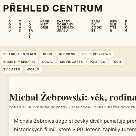
PŘEHLED CENTRUM
D
O
K
NASE
ZASADY
ZASA
NEW
B
O
N
O
HIST
OCHRANY
DY
SLE
L
M
A
N
ORIE
OSOBNICH
COOKI
TTE
O
U
S
TA
UDAJU
ES
R
G
K
T
BEHIND THE SCENES
BLOG
BUSINESS
CELEBRITY NEWS
INDUSTRY UPDATES
LOCAL
MOVIE CASTS
POLITICS
TECH
TV CASTS
WORLD
Michał Żebrowski: věk, rodina,
TOMAS FILIP SVOBODA NOVOTNY • 2026-05-30 • OVERIL PETRA NOVOTN
Michała Żebrowskiego si český divák pamatuje pře
historických filmů, které v 90. letech zaplnily tuzem