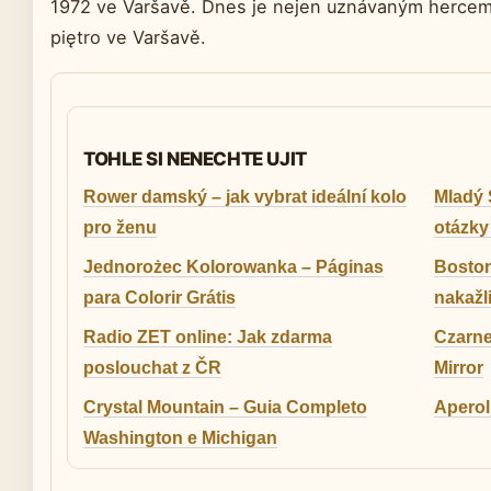
1972 ve Varšavě. Dnes je nejen uznávaným hercem, 
piętro ve Varšavě.
TOHLE SI NENECHTE UJIT
Rower damský – jak vybrat ideální kolo
Mladý 
pro ženu
otázky
Jednorożec Kolorowanka – Páginas
Boston
para Colorir Grátis
nakažl
Radio ZET online: Jak zdarma
Czarne
poslouchat z ČR
Mirror
Crystal Mountain – Guia Completo
Aperol 
Washington e Michigan