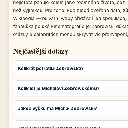
nejistota panuje kolem jeho rodinného života, což j
než výjimkou. Pro toho, kdo hledá ověřená data, z
Wikipedia — bulvární weby přidávají jen spekulace,
fanouška polské kinematografie je Żebrowski důka
otázky o celebritách mohou skrývat víc překvapení,
Nejčastější dotazy
Kolikrát potratila Żebrowska?
Kolik let je Michałovi Żebrowskému?
Jakou výšku má Michał Żebrowski?