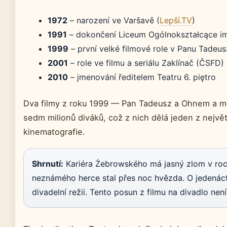
1972
– narození ve Varšavě (
Lepší.TV
)
1991
– dokončení Liceum Ogólnokształcące im.
1999
– první velké filmové role v Panu Tade
2001
– role ve filmu a seriálu Zaklínač (ČSFD)
2010
– jmenování ředitelem Teatru 6. piętro
Dva filmy z roku 1999 — Pan Tadeusz a Ohnem a 
sedm milionů diváků, což z nich dělá jeden z nejvě
kinematografie.
Shrnutí:
Kariéra Żebrowského má jasný zlom v roce
neznámého herce stal přes noc hvězda. O jedenáct 
divadelní režii. Tento posun z filmu na divadlo nen