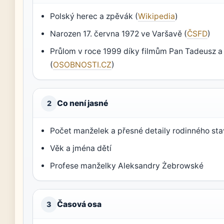
Polský herec a zpěvák (
Wikipedia
)
Narozen 17. června 1972 ve Varšavě (
ČSFD
)
Průlom v roce 1999 díky filmům Pan Tadeusz
(
OSOBNOSTI.CZ
)
Co není jasné
2
Počet manželek a přesné detaily rodinného st
Věk a jména dětí
Profese manželky Aleksandry Żebrowské
Časová osa
3