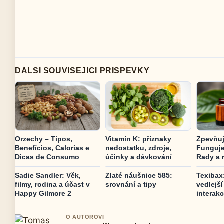
DALSI SOUVISEJICI PRISPEVKY
Orzechy – Tipos,
Vitamín K: příznaky
Zpevňuj
Benefícios, Calorias e
nedostatku, zdroje,
Funguje
Dicas de Consumo
účinky a dávkování
Rady a 
Sadie Sandler: Věk,
Zlaté náušnice 585:
Texibax
filmy, rodina a účast v
srovnání a tipy
vedlejší
Happy Gilmore 2
interak
O AUTOROVI