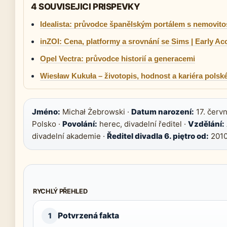
4 SOUVISEJICI PRISPEVKY
Idealista: průvodce španělským portálem s nemovito
inZOI: Cena, platformy a srovnání se Sims | Early Ac
Opel Vectra: průvodce historií a generacemi
Wiesław Kukuła – životopis, hodnost a kariéra polsk
Jméno:
Michał Żebrowski ·
Datum narození:
17. červ
Polsko ·
Povolání:
herec, divadelní ředitel ·
Vzdělání:
divadelní akademie ·
Ředitel divadla 6. piętro od:
201
RYCHLÝ PŘEHLED
Potvrzená fakta
1