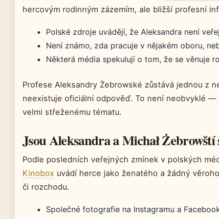
hercovým rodinným zázemím, ale bližší profesní in
Polské zdroje uvádějí, že Aleksandra není veře
Není známo, zda pracuje v nějakém oboru, neb
Některá média spekulují o tom, že se věnuje r
Profese Aleksandry Żebrowské zůstává jednou z ne
neexistuje oficiální odpověď. To není neobvyklé — 
velmi střeženému tématu.
Jsou Aleksandra a Michał Żebrowští s
Podle posledních veřejných zmínek v polských médi
Kinobox
uvádí herce jako ženatého a žádný věroho
či rozchodu.
Společné fotografie na Instagramu a Facebooku 