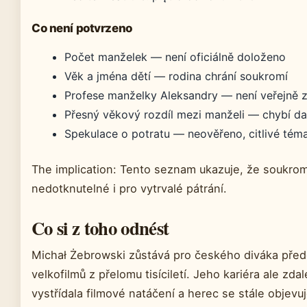
Co není potvrzeno
Počet manželek — není oficiálně doloženo
Věk a jména dětí — rodina chrání soukromí
Profese manželky Aleksandry — není veřejně
Přesný věkový rozdíl mezi manželi — chybí d
Spekulace o potratu — neověřeno, citlivé tém
The implication: Tento seznam ukazuje, že soukrom
nedotknutelné i pro vytrvalé pátrání.
Co si z toho odnést
Michał Żebrowski zůstává pro českého diváka přede
velkofilmů z přelomu tisíciletí. Jeho kariéra ale zd
vystřídala filmové natáčení a herec se stále objevu