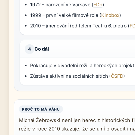
1972 – narození ve Varšavě (
FDb
)
1999 – první velké filmové role (
Kinobox
)
2010 – jmenování ředitelem Teatru 6. piętro (
F
Co dál
4
Pokračuje v divadelní režii a hereckých projekt
Zůstává aktivní na sociálních sítích (
ČSFD
)
PROČ TO MÁ VÁHU
Michał Żebrowski není jen herec z historických f
režie v roce 2010 ukazuje, že se umí prosadit i na