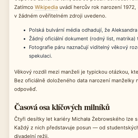
Zatímco
Wikipedia
uvádí hercův rok narození 1972,
v žádném ověřitelném zdroji uvedeno.
Polská bulvární média odhadují, že Aleksandra j
Žádný oficiální dokument (rodný list, matrika)
Fotografie páru naznačují viditelný věkový rozd
spekulaci.
Věkový rozdíl mezi manželi je typickou otázkou, kte
Bez oficiálně doloženého data narození manželky n
odpověď.
Časová osa klíčových milníků
Čtyři desítky let kariéry Michała Żebrowského lze 
Každý z nich představuje posun — od studentských 
divadelní režii.