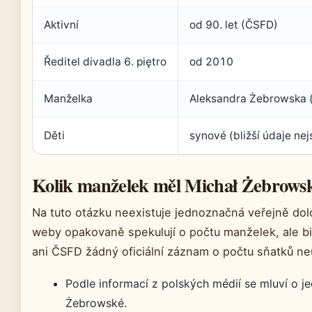
Aktivní
od 90. let (ČSFD)
Ředitel divadla 6. piętro
od 2010
Manželka
Aleksandra Żebrowska (
Děti
synové (bližší údaje ne
Kolik manželek měl Michał Żebrows
Na tuto otázku neexistuje jednoznačná veřejně do
weby opakovaně spekulují o počtu manželek, ale b
ani ČSFD žádný oficiální záznam o počtu sňatků ne
Podle informací z polských médií se mluví o 
Żebrowské.