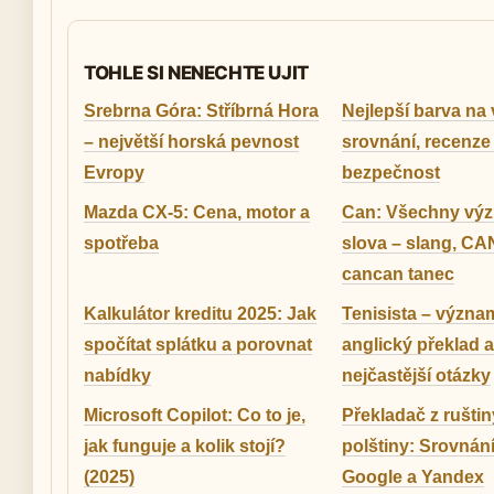
TOHLE SI NENECHTE UJIT
Srebrna Góra: Stříbrná Hora
Nejlepší barva na 
– největší horská pevnost
srovnání, recenze
Evropy
bezpečnost
Mazda CX-5: Cena, motor a
Can: Všechny vý
spotřeba
slova – slang, CAN
cancan tanec
Kalkulátor kreditu 2025: Jak
Tenisista – význa
spočítat splátku a porovnat
anglický překlad a
nabídky
nejčastější otázky
Microsoft Copilot: Co to je,
Překladač z ruštin
jak funguje a kolik stojí?
polštiny: Srovnání
(2025)
Google a Yandex