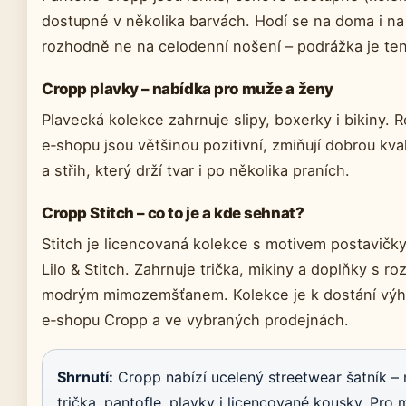
dostupné v několika barvách. Hodí se na doma i na 
rozhodně ne na celodenní nošení – podrážka je te
Cropp plavky – nabídka pro muže a ženy
Plavecká kolekce zahrnuje slipy, boxerky i bikiny.
e‑shopu jsou většinou pozitivní, zmiňují dobrou kval
a střih, který drží tvar i po několika praních.
Cropp Stitch – co to je a kde sehnat?
Stitch je licencovaná kolekce s motivem postavičky 
Lilo & Stitch. Zahrnuje trička, mikiny a doplňky s r
modrým mimozemšťanem. Kolekce je k dostání výh
e‑shopu Cropp a ve vybraných prodejnách.
Shrnutí:
Cropp nabízí ucelený streetwear šatník – 
trička, pantofle, plavky i licencované kousky. Pro