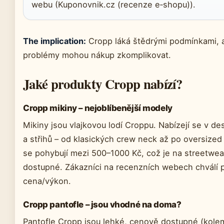
webu (Kuponovnik.cz (recenze e‑shopu)).
The implication:
Cropp láká štědrými podmínkami, a
problémy mohou nákup zkomplikovat.
Jaké produkty Cropp nabízí?
Cropp mikiny – nejoblíbenější modely
Mikiny jsou vlajkovou lodí Croppu. Nabízejí se v de
a střihů – od klasických crew neck až po oversize
se pohybují mezi 500–1000 Kč, což je na streetwea
dostupné. Zákazníci na recenzních webech chválí
cena/výkon.
Cropp pantofle – jsou vhodné na doma?
Pantofle Cropp jsou lehké, cenově dostupné (kole