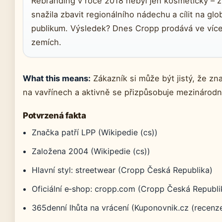
Rebranding v roce 2018 nebyl jen kosmetický – 
snažila zbavit regionálního nádechu a cílit na glo
publikum. Výsledek? Dnes Cropp prodává ve víc
zemích.
What this means:
Zákazník si může být jistý, že zn
na vavřínech a aktivně se přizpůsobuje mezinárodn
Potvrzená fakta
Značka patří LPP (Wikipedie (cs))
Založena 2004 (Wikipedie (cs))
Hlavní styl: streetwear (Cropp Česká Republika)
Oficiální e‑shop: cropp.com (Cropp Česká Republi
365denní lhůta na vrácení (Kuponovnik.cz (recenz