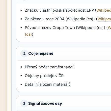
Značku vlastní polská společnost LPP (
Wikiped
Založena v roce 2004 (Wikipedie (cs)) (
Wikiped
Původní název Cropp Town (Wikipedie (cs)) (
W
(cs)
)
Co je nejasné
2
Přesný počet zaměstnanců
Objemy prodeje v ČR
Detailní složení materiálů
Signál časové osy
3