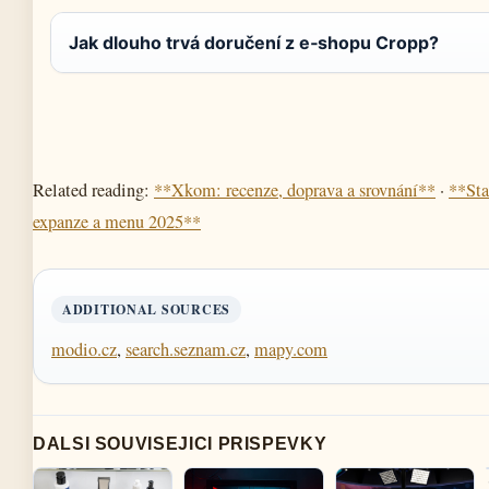
Jak dlouho trvá doručení z e‑shopu Cropp?
Related reading:
**Xkom: recenze, doprava a srovnání**
·
**Sta
expanze a menu 2025**
ADDITIONAL SOURCES
modio.cz
,
search.seznam.cz
,
mapy.com
DALSI SOUVISEJICI PRISPEVKY