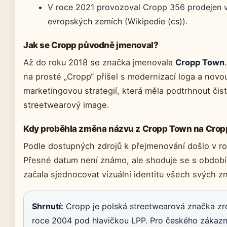
V roce 2021 provozoval Cropp 356 prodejen v
evropských zemích (Wikipedie (cs)).
Jak se Cropp původně jmenoval?
Až do roku 2018 se značka jmenovala
Cropp Town
na prosté „Cropp“ přišel s modernizací loga a novo
marketingovou strategií, která měla podtrhnout čist
streetwearový image.
Kdy proběhla změna názvu z Cropp Town na Crop
Podle dostupných zdrojů k přejmenování došlo v r
Přesné datum není známo, ale shoduje se s obdob
začala sjednocovat vizuální identitu všech svých z
Shrnutí:
Cropp je polská streetwearová značka zr
roce 2004 pod hlavičkou LPP. Pro českého zákazní