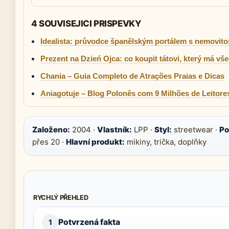
4 SOUVISEJICI PRISPEVKY
Idealista: průvodce španělským portálem s nemovito
Prezent na Dzień Ojca: co koupit tátovi, který má vš
Chania – Guia Completo de Atrações Praias e Dicas
Aniagotuje – Blog Polonês com 9 Milhões de Leitore
Založeno:
2004 ·
Vlastník:
LPP ·
Styl:
streetwear ·
Po
přes 20 ·
Hlavní produkt:
mikiny, trička, doplňky
RYCHLÝ PŘEHLED
Potvrzená fakta
1