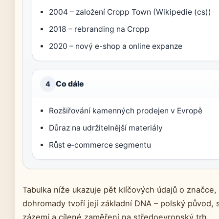
2004 – založení Cropp Town (Wikipedie (cs))
2018 – rebranding na Cropp
2020 – nový e-shop a online expanze
Co dále
4
Rozšiřování kamenných prodejen v Evropě
Důraz na udržitelnější materiály
Růst e‑commerce segmentu
Tabulka níže ukazuje pět klíčových údajů o značce,
dohromady tvoří její základní DNA – polský původ, 
zázemí a cílené zaměření na středoevropský trh.