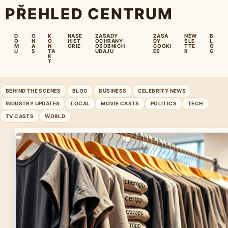
PŘEHLED CENTRUM
D
O
K
NASE
ZASADY
ZASA
NEW
B
O
N
O
HIST
OCHRANY
DY
SLE
L
M
A
N
ORIE
OSOBNICH
COOKI
TTE
O
U
S
TA
UDAJU
ES
R
G
K
T
BEHIND THE SCENES
BLOG
BUSINESS
CELEBRITY NEWS
INDUSTRY UPDATES
LOCAL
MOVIE CASTS
POLITICS
TECH
TV CASTS
WORLD