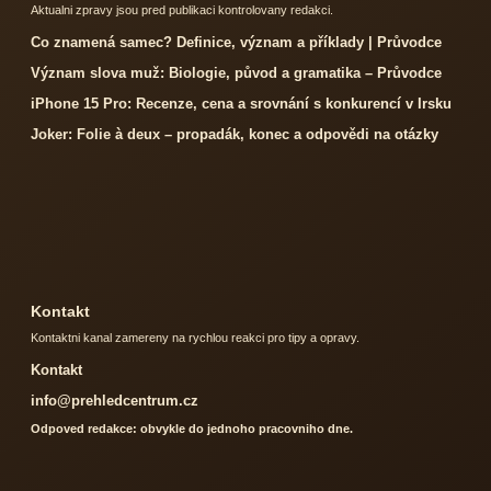
Aktualni zpravy jsou pred publikaci kontrolovany redakci.
Co znamená samec? Definice, význam a příklady | Průvodce
Význam slova muž: Biologie, původ a gramatika – Průvodce
iPhone 15 Pro: Recenze, cena a srovnání s konkurencí v Irsku
Joker: Folie à deux – propadák, konec a odpovědi na otázky
Kontakt
Kontaktni kanal zamereny na rychlou reakci pro tipy a opravy.
Kontakt
info@prehledcentrum.cz
Odpoved redakce: obvykle do jednoho pracovniho dne.