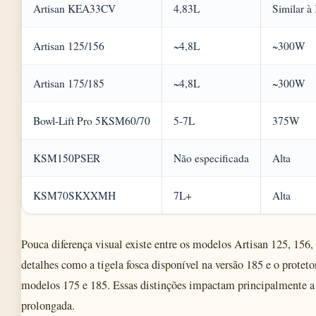
Artisan KEA33CV
4,83L
Similar 
Artisan 125/156
~4,8L
~300W
Artisan 175/185
~4,8L
~300W
Bowl-Lift Pro 5KSM60/70
5-7L
375W
KSM150PSER
Não especificada
Alta
KSM70SKXXMH
7L+
Alta
Pouca diferença visual existe entre os modelos Artisan 125, 156,
detalhes como a tigela fosca disponível na versão 185 e o proteto
modelos 175 e 185. Essas distinções impactam principalmente a 
prolongada.