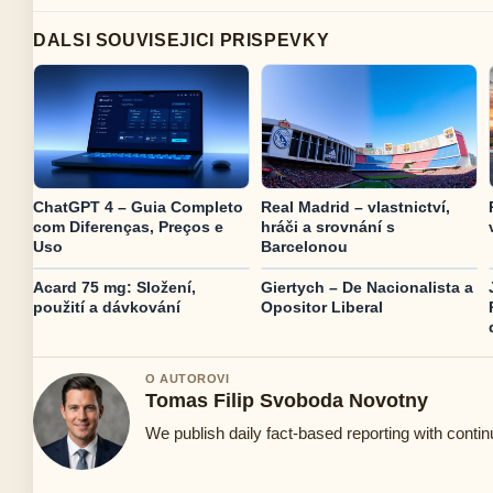
DALSI SOUVISEJICI PRISPEVKY
ChatGPT 4 – Guia Completo
Real Madrid – vlastnictví,
com Diferenças, Preços e
hráči a srovnání s
Uso
Barcelonou
Acard 75 mg: Složení,
Giertych – De Nacionalista a
použití a dávkování
Opositor Liberal
O AUTOROVI
Tomas Filip Svoboda Novotny
We publish daily fact-based reporting with contin