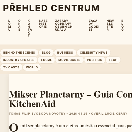
PŘEHLED CENTRUM
D
O
K
NASE
ZASADY
ZASA
NEW
B
O
N
O
HIST
OCHRANY
DY
SLE
L
M
A
N
ORIE
OSOBNICH
COOKI
TTE
O
U
S
TA
UDAJU
ES
R
G
K
T
BEHIND THE SCENES
BLOG
BUSINESS
CELEBRITY NEWS
INDUSTRY UPDATES
LOCAL
MOVIE CASTS
POLITICS
TECH
TV CASTS
WORLD
Mikser Planetarny – Guia Co
KitchenAid
TOMAS FILIP SVOBODA NOVOTNY • 2026-04-15 • OVERIL LUCIE CERNY
O
mikser planetarny é um eletrodoméstico essencial para qu