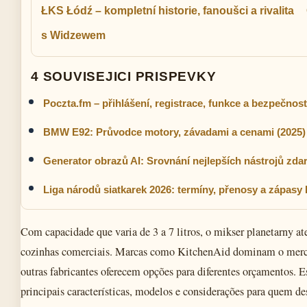
ŁKS Łódź – kompletní historie, fanoušci a rivalita
s Widzewem
4 SOUVISEJICI PRISPEVKY
Poczta.fm – přihlášení, registrace, funkce a bezpečnost
BMW E92: Průvodce motory, závadami a cenami (2025)
Generator obrazů AI: Srovnání nejlepších nástrojů zd
Liga národů siatkarek 2026: termíny, přenosy a zápasy
Com capacidade que varia de 3 a 7 litros, o mikser planetarny at
cozinhas comerciais. Marcas como KitchenAid dominam o merca
outras fabricantes oferecem opções para diferentes orçamentos. E
principais características, modelos e considerações para quem des