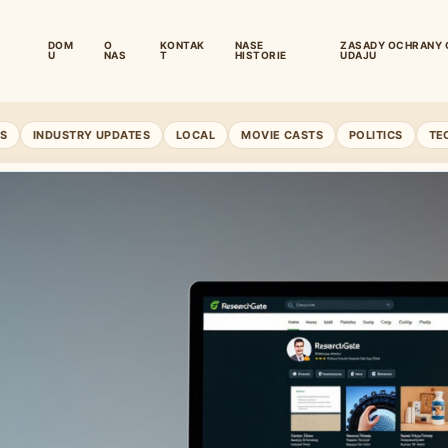
DOM
O
KONTAK
NASE
ZASADY OCHRANY 
U
NAS
T
HISTORIE
UDAJU
S
INDUSTRY UPDATES
LOCAL
MOVIE CASTS
POLITICS
TE