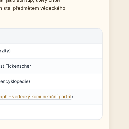
l jako startup, který chtěl
sám stal předmětem vědeckého
zity)
rst Fickenscher
 encyklopedie)
aph – vědecký komunikační portál
)