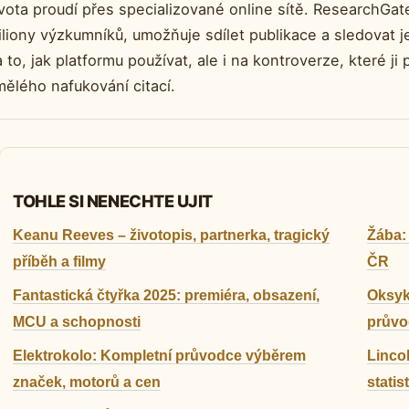
vota proudí přes specializované online sítě. ResearchGate
iliony výzkumníků, umožňuje sdílet publikace a sledovat 
 to, jak platformu používat, ale i na kontroverze, které j
ělého nafukování citací.
TOHLE SI NENECHTE UJIT
Keanu Reeves – životopis, partnerka, tragický
Žába:
příběh a filmy
ČR
Fantastická čtyřka 2025: premiéra, obsazení,
Oksyko
MCU a schopnosti
průvo
Elektrokolo: Kompletní průvodce výběrem
Linco
značek, motorů a cen
statis