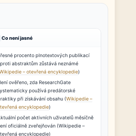
Co není jasné
řesné procento plnotextových publikací
proti abstraktům zůstává neznámé
Wikipedie – otevřená encyklopedie
)
ení ověřeno, zda ResearchGate
ystematicky používá predátorské
raktiky při získávání obsahu (
Wikipedie –
tevřená encyklopedie
)
ktuální počet aktivních uživatelů měsíčně
ení oficiálně zveřejňován (Wikipedie –
tevřená encyklopedie)