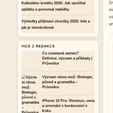
ži
Kalkulátor kreditu 2025: Jak spočítat
splátku a porovnat nabídky
m
na
Výsledky přijímací zkoušky 2025: kde a
um
jak je zkontrolovat
VICE Z REDAKCE
Co znamená samec?
Definice, význam a příklady |
Průvodce
Význam slova muž: Biologie,
původ a gramatika –
Průvodce
iPhone 15 Pro: Recenze, cena
a srovnání s konkurencí v
Irsku