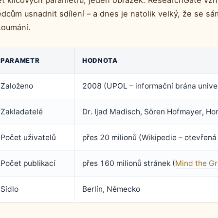
t klíčových parametrů, jeden obrázek: ResearchGate vznik
ědcům usnadnit sdílení – a dnes je natolik velký, že se 
koumání.
PARAMETR
HODNOTA
Založeno
2008 (UPOL – informační brána univer
Zakladatelé
Dr. Ijad Madisch, Sören Hofmayer, Ho
Počet uživatelů
přes 20 milionů (Wikipedie – otevřená
Počet publikací
přes 160 milionů stránek (
Mind the Gr
Sídlo
Berlín, Německo