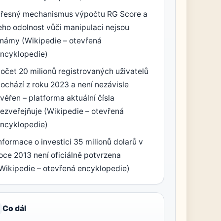
řesný mechanismus výpočtu RG Score a
eho odolnost vůči manipulaci nejsou
námy (Wikipedie – otevřená
ncyklopedie)
očet 20 milionů registrovaných uživatelů
ochází z roku 2023 a není nezávisle
věřen – platforma aktuální čísla
ezveřejňuje (Wikipedie – otevřená
ncyklopedie)
nformace o investici 35 milionů dolarů v
oce 2013 není oficiálně potvrzena
Wikipedie – otevřená encyklopedie)
Co dál