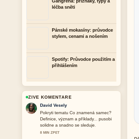
Gangréna: příznaky, typy a
léčba sněti
Pánské mokasíny: průvodce
stylem, cenami a nošením
Spotify: Průvodce použitím a
přihlášením
ZIVE KOMENTARE
David Vesely
Pokryti tematu Co znamená samec?
Definice, význam a příklady... pusobi
solidne a snadno se sleduje.
8 MIN ZPET