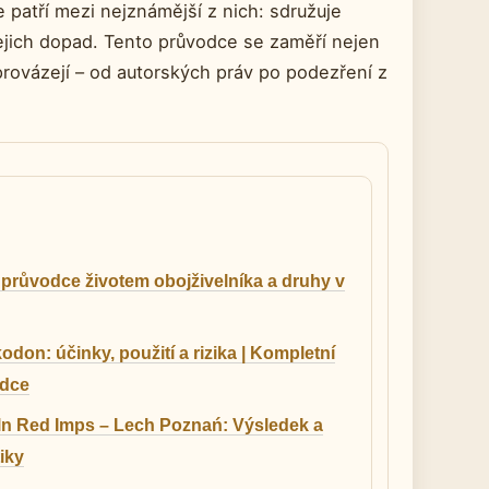
 patří mezi nejznámější z nich: sdružuje
jejich dopad. Tento průvodce se zaměří nejen
i provázejí – od autorských práv po podezření z
 průvodce životem obojživelníka a druhy v
don: účinky, použití a rizika | Kompletní
dce
ln Red Imps – Lech Poznań: Výsledek a
tiky