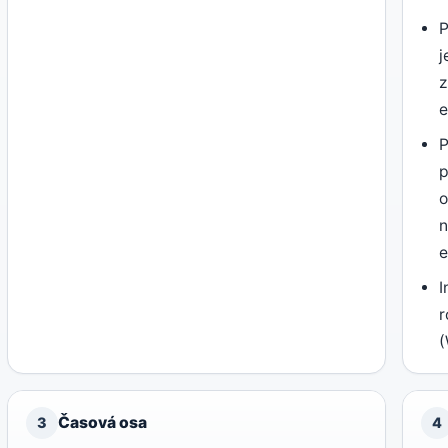
P
j
z
e
P
p
o
n
e
I
r
(
Časová osa
3
4