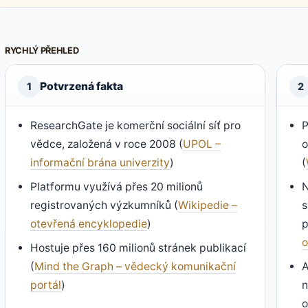
RYCHLÝ PŘEHLED
Potvrzená fakta
1
2
ResearchGate je komerční sociální síť pro
P
vědce, založená v roce 2008 (
UPOL –
o
informační brána univerzity
)
(
Platformu využívá přes 20 milionů
N
registrovaných výzkumníků (
Wikipedie –
s
otevřená encyklopedie
)
p
o
Hostuje přes 160 milionů stránek publikací
(
Mind the Graph – vědecký komunikační
A
portál
)
n
o