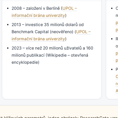
2008 – založení v Berlíně (
UPOL –
O
informační brána univerzity
)
m
p
2013 – investice 35 milionů dolarů od
p
Benchmark Capital (neověřeno) (
UPOL –
informační brána univerzity
)
R
o
2023 – více než 20 milionů uživatelů a 160
p
milionů publikací (Wikipedie – otevřená
p
encyklopedie)
P
C
r
A