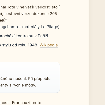
 Tote v největší velikosti stojí
a), cestovní verze dokonce 205
elů?
ongchamp – materiály Le Pliage)
ochází kontrolou v Paříži
 stylu od roku 1948 (
Wikipedia
běžného nošení. Při přepočtu
ianty z rychlé módy.
lnosti. Francouzi proto