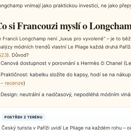
ongchamp vnímají jako praktickou investici, ne jako přep
o si Francouzi myslí o Longcha
 Francii Longchamp není „luxus pro vyvolené“ – je to běž
alýzy módních trendů vlastní Le Pliage každá druhá Paříž
S23
). Důvod?
Cenová dostupnost v porovnání s Hermès či Chanel (Le 
Praktičnost: kabelku složíte do kapsy, hodí se na nákup 
– recenze
)
Design: neutrální a nadčasový, nepodléhá módním vlná
POSTŘEH Z TERÉNU
Český turista v Paříži uvidí Le Pliage na každém rohu –