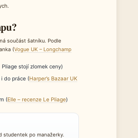
ych.
mpu?
ná součást šatníku. Podle
anka (
Vogue UK – Longchamp
Pliage stojí zlomek ceny)
i do práce (
Harper’s Bazaar UK
m (
Elle – recenze Le Pliage
)
 od studentek po manažerky.