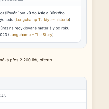
ozšiřování butiků do Asie a Blízkého
ýchodu (
Longchamp Türkiye – historie
)
ůraz na recyklované materiály od roku
023 (
Longchamp – The Story
)
ává přes 2 200 lidí, přesto
SAS