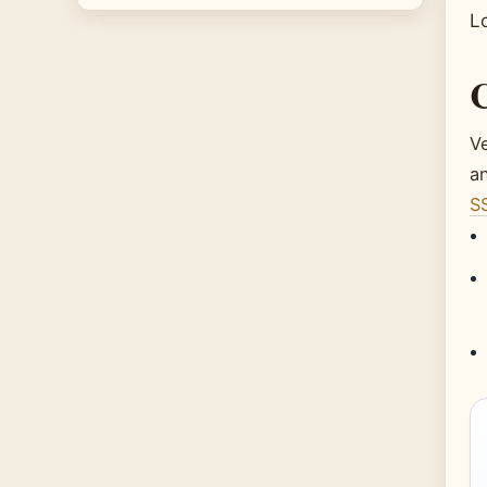
L
C
Ve
an
S