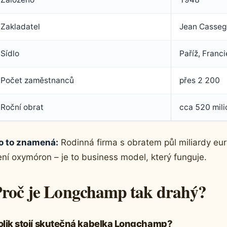
Zakladatel
Jean Casseg
Sídlo
Paříž, Franci
Počet zaměstnanců
přes 2 200
Roční obrat
cca 520 mili
o to znamená:
Rodinná firma s obratem půl miliardy eur
ení oxymóron – je to business model, který funguje.
roč je Longchamp tak drahý?
olik stojí skutečná kabelka Longchamp?