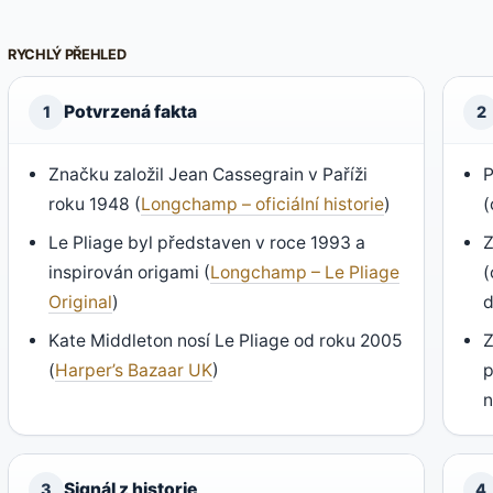
RYCHLÝ PŘEHLED
Potvrzená fakta
1
2
Značku založil Jean Cassegrain v Paříži
P
roku 1948 (
Longchamp – oficiální historie
)
(
Le Pliage byl představen v roce 1993 a
Z
inspirován origami (
Longchamp – Le Pliage
(
Original
)
d
Kate Middleton nosí Le Pliage od roku 2005
Z
(
Harper’s Bazaar UK
)
p
n
Signál z historie
3
4