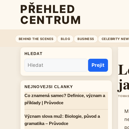
PŘEHLED
CENTRUM
BEHIND THE SCENES
BLOG
BUSINESS
CELEBRITY NEW
HLEDAT
L
Prejit
j
NEJNOVEJSI CLANKY
Co znamená samec? Definice, význam a
TOMAS
příklady | Průvodce
M
Význam slova muž: Biologie, původ a
ne
gramatika – Průvodce
p