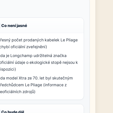
Co není jasné
řesný počet prodaných kabelek Le Pliage
chybí oficiální zveřejnění)
da je Longchamp udržitelná značka
oficiální údaje o ekologické stopě nejsou k
ispozici)
da model Xtra ze 70. let byl skutečným
ředchůdcem Le Pliage (informace z
eoficiálních zdrojů)
Co bude dál