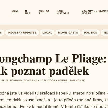
DOM
O
KONTAK
NASE
ZASADY OCHRANY 
U
NAS
T
HISTORIE
UDAJU
S
INDUSTRY UPDATES
LOCAL
MOVIE CASTS
POLITICS
TE
ongchamp Le Pliage: 
ak poznat padělek
 FILIP SVOBODA NOVOTNY • 2026-07-06 • OVERIL JAN NOVAK
ožná jste už viděli tu skládací kabelku, kterou nosí půl
ní jen další luxusní značka – je to příběh rodinné firmy, 
ouzder na dýmky k módní ikoně. V tomto článku se podívá