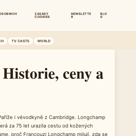
OSOBNICH
ZASADY
NEWSLETTE
BLO
COOKIES
R
G
CH
TV CASTS
WORLD
Historie, ceny a
ka Paříže i vévodkyně z Cambridge. Longchamp
která za 75 let urazila cestu od kožených
me, proč Francouzi Longchamp milují, zda se