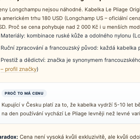
ny Longchampu nejsou náhodné. Kabelka Le Pliage Original
a americkém trhu 180 USD (Longchamp US – oficiální cen
SD. Proč se cena pohybuje nad 2 000 Kč i u menších mod
Materiály: kombinace ruské kůže a odolného nylonu (L
Ruční zpracování a francouzský původ: každá kabelka pr
Prestiž a dědictví: značka je synonymem francouzského
– profil značky
)
PROČ TO MÁ CENU
Kupující v Česku platí za to, že kabelka vydrží 5-10 let 
na den používání vychází Le Pliage levněji než levné var
aradox:
Cena není vysoká kvůli exkluzivitě, ale kvůli odo