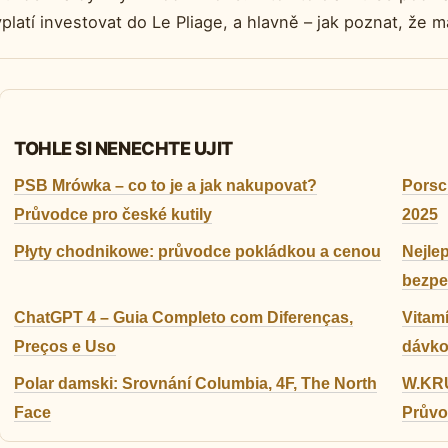
platí investovat do Le Pliage, a hlavně – jak poznat, že m
TOHLE SI NENECHTE UJIT
PSB Mrówka – co to je a jak nakupovat?
Porsc
Průvodce pro české kutily
2025
Płyty chodnikowe: průvodce pokládkou a cenou
Nejlep
bezpe
ChatGPT 4 – Guia Completo com Diferenças,
Vitamí
Preços e Uso
dávko
Polar damski: Srovnání Columbia, 4F, The North
W.KRU
Face
Průvo