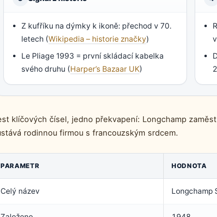
Z kufříku na dýmky k ikoně: přechod v 70.
R
letech (
Wikipedia – historie značky
)
v
Le Pliage 1993 = první skládací kabelka
D
svého druhu (
Harper’s Bazaar UK
)
2
est klíčových čísel, jedno překvapení: Longchamp zaměstn
ůstává rodinnou firmou s francouzským srdcem.
PARAMETR
HODNOTA
Celý název
Longchamp 
Založeno
1948