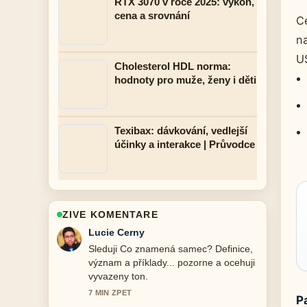
RTX 3070 v roce 2025: výkon,
cena a srovnání
Ce
n
U
Cholesterol HDL norma:
hodnoty pro muže, ženy i děti
Texibax: dávkování, vedlejší
účinky a interakce | Průvodce
ZIVE KOMENTARE
Martin Prochazka
Uzitecny kontext k Význam slova muž:
Biologie, původ a gramatika.... Prosim
pokracujte v prubeznych aktualizacich.
9 MIN ZPET
P