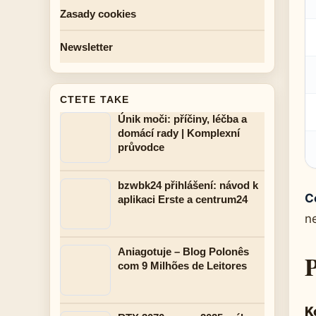
Zasady cookies
Newsletter
CTETE TAKE
Únik moči: příčiny, léčba a
domácí rady | Komplexní
průvodce
bzwbk24 přihlášení: návod k
C
aplikaci Erste a centrum24
n
Aniagotuje – Blog Polonês
P
com 9 Milhões de Leitores
K