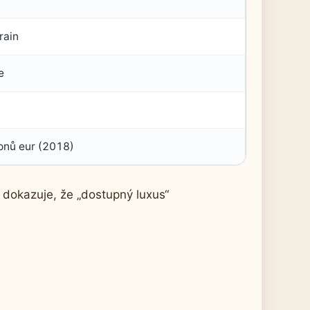
rain
e
onů eur (2018)
 dokazuje, že „dostupný luxus“